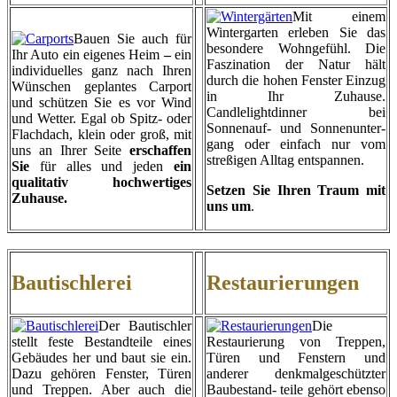
Mit einem
Wintergarten erleben Sie das
Bauen Sie auch für
besondere Wohngefühl. Die
Ihr Auto ein eigenes Heim
–
ein
Faszination der Natur hält
individuelles ganz nach Ihren
durch die hohen Fenster Einzug
Wünschen geplantes Carport
in Ihr Zuhause.
und schützen Sie es vor Wind
Candlelightdinner bei
und Wetter. Egal ob Spitz- oder
Sonnenauf- und Sonnenunter-
Flachdach, klein oder groß, mit
gang oder einfach nur vom
uns an Ihrer Seite
erschaffen
streßigen Alltag entspannen.
Sie
für alles und jeden
ein
qualitativ hochwertiges
Setzen Sie Ihren Traum mit
Zuhause.
uns um
.
Bautischlerei
Restaurierungen
Der Bautischler
Die
stellt feste Bestandteile eines
Restaurierung von Treppen,
Gebäudes her und baut sie ein.
Türen und Fenstern und
Dazu gehören Fenster, Türen
anderer denkmalgeschützter
und Treppen. Aber auch die
Baubestand- teile gehört ebenso