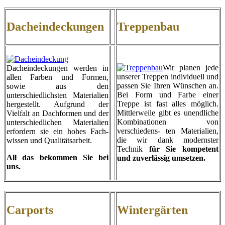
Dacheindeckungen
Treppenbau
Wir planen jede
Dacheindeckungen werden in
unserer Treppen individuell und
allen Farben und Formen,
passen Sie Ihren Wünschen an.
sowie aus den
Bei Form und Farbe einer
unterschiedlichsten Materialien
Treppe ist fast alles möglich.
hergestellt. Aufgrund der
Mittlerweile gibt es unendliche
Vielfalt an Dachformen und der
Kombinationen von
unterschiedlichen Materialien
verschiedens- ten Materialien,
erfordern sie ein hohes Fach-
die wir dank modernster
wissen und Qualitätsarbeit.
Technik
für Sie
kompetent
All das bekommen Sie bei
und zuverlässig umsetzen.
uns.
Carports
Wintergärten