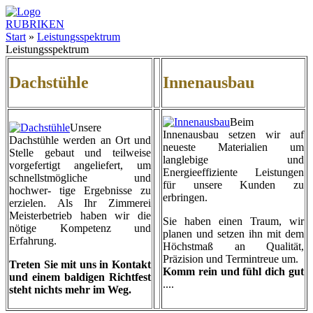
RUBRIKEN
Start
»
Leistungsspektrum
Leistungsspektrum
Dachstühle
Innenausbau
Beim
Unsere
Innenausbau setzen wir auf
Dachstühle werden an Ort und
neueste Materialien um
Stelle gebaut und teilweise
langlebige und
vorgefertigt
angeliefert, um
Energieeffiziente Leistungen
schnellstmögliche und
für unsere Kunden zu
hochwer- tige Ergebnisse zu
erbringen.
erzie
len. Als Ihr Zimmerei
Meisterbetrieb haben wir die
Sie haben einen Traum, wir
nötige Kompetenz und
planen und setzen ihn mit dem
Erfahrung.
Höchstmaß an Qualität,
Präzision und Termintreue um.
Treten Sie mit uns in Kontakt
Komm rein und fühl dich gut
und einem baldigen Richtfest
....
steht nichts mehr im Weg.